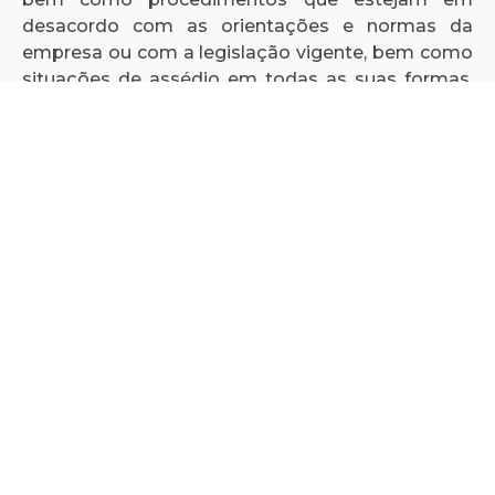
desacordo com as orientações e normas da
empresa ou com a legislação vigente, bem como
situações de assédio em todas as suas formas.
Trata-se de uma ferramenta para comunicação
segura, transparente, imparcial e sigilosa.
O canal está disponível 24 horas por dia, sete dias
por semana. Todas as informações serão
recepcionadas por uma comissão de conduta,
que conduzirá a devida apuração e resolução.
As denúncias podem ser feita das seguintes
maneiras:
Por E-mail:
Envie sua denúncia para
conduta@eneserra.com.br
Pelo formulário abaixo: